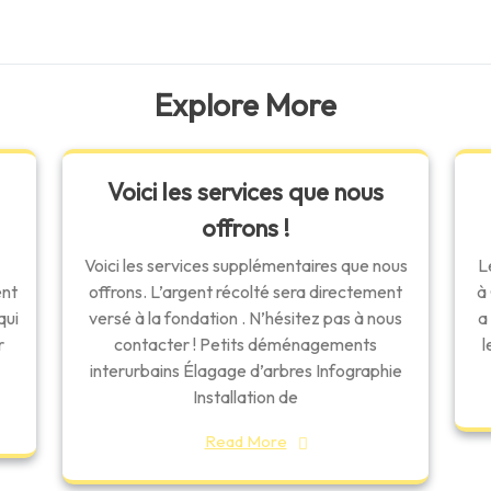
Explore More
Voici les services que nous
offrons !
Voici les services supplémentaires que nous
L
ent
offrons. L’argent récolté sera directement
à
qui
versé à la fondation . N’hésitez pas à nous
a
r
contacter ! Petits déménagements
l
interurbains Élagage d’arbres Infographie
Installation de
Read More