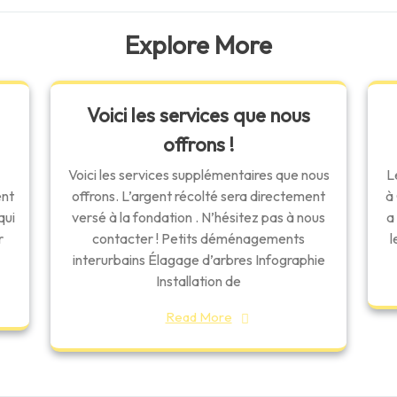
Explore More
Voici les services que nous
offrons !
Voici les services supplémentaires que nous
L
ent
offrons. L’argent récolté sera directement
à
qui
versé à la fondation . N’hésitez pas à nous
a
r
contacter ! Petits déménagements
l
interurbains Élagage d’arbres Infographie
Installation de
Read More