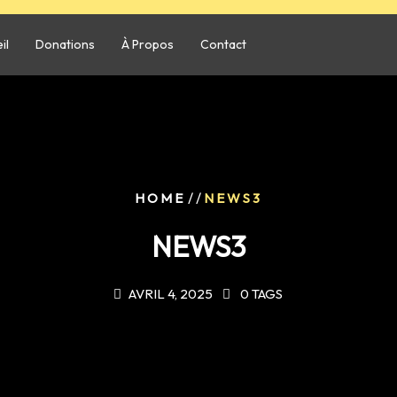
il
Donations
À Propos
Contact
/ /
HOME
NEWS3
NEWS3
AVRIL 4, 2025
0 TAGS