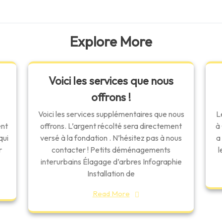
Explore More
Voici les services que nous
offrons !
Voici les services supplémentaires que nous
L
ent
offrons. L’argent récolté sera directement
à
qui
versé à la fondation . N’hésitez pas à nous
a
r
contacter ! Petits déménagements
l
interurbains Élagage d’arbres Infographie
Installation de
Read More