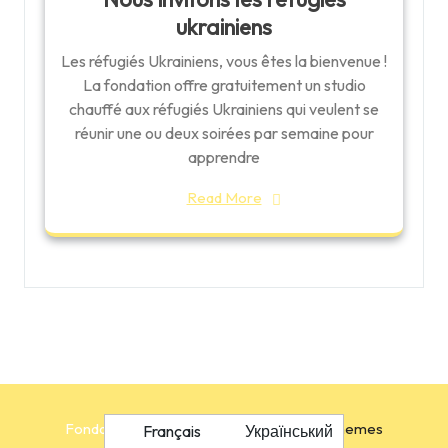
ukrainiens
Les réfugiés Ukrainiens, vous êtes la bienvenue !
La fondation offre gratuitement un studio
chauffé aux réfugiés Ukrainiens qui veulent se
réunir une ou deux soirées par semaine pour
apprendre
Read More
Fondation Québec-Ukraine
By Ovation Themes
Français
Український