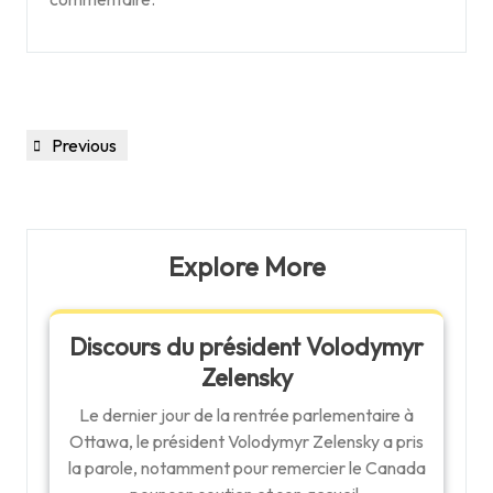
Navigation
Previous
Previous
de
Post
l'article
Explore More
Discours du président Volodymyr
Zelensky
Le dernier jour de la rentrée parlementaire à
Ottawa, le président Volodymyr Zelensky a pris
la parole, notamment pour remercier le Canada