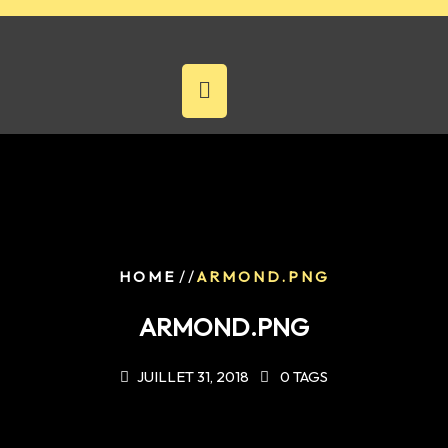
Skip
to
content
/ /
HOME
ARMOND.PNG
ARMOND.PNG
JUILLET 31, 2018
0 TAGS